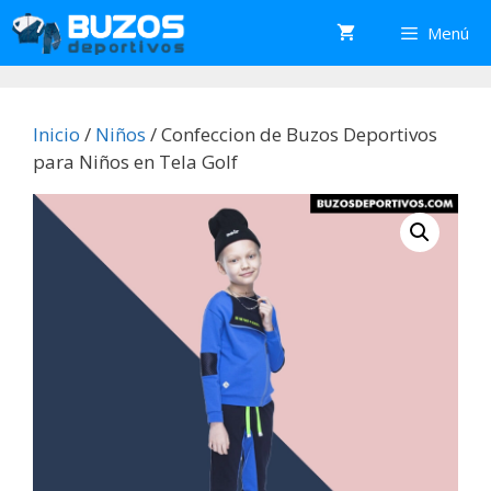
Saltar
Menú
al
contenido
Inicio
/
Niños
/ Confeccion de Buzos Deportivos
para Niños en Tela Golf