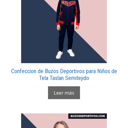
Confeccion de Buzos Deportivos para Niños de
Tela Taslan Semitejido
Leer más