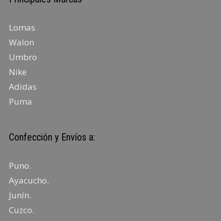
Lomas
Walon
Umbro
Nike
Adidas
Puma
Confección y Envíos a:
Puno
.
Ayacucho
.
Junín
.
Cuzco.