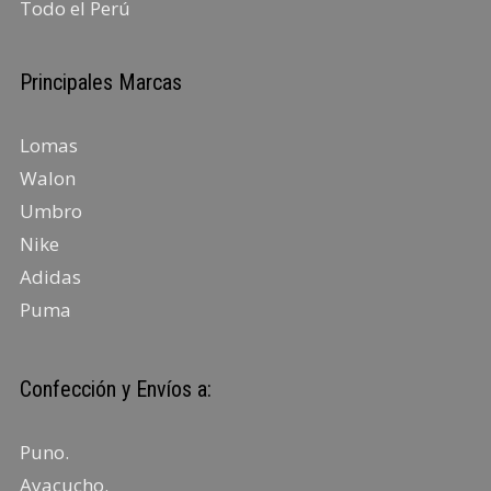
Todo el Perú
Principales Marcas
Lomas
Walon
Umbro
Nike
Adidas
Puma
Confección y Envíos a:
Puno
.
Ayacucho
.