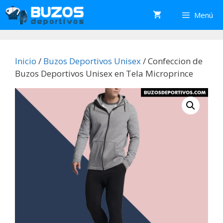
Saltar
Menú
al
contenido
Inicio
/
Buzos Deportivos Unisex
/ Confeccion de
Buzos Deportivos Unisex en Tela Microprince