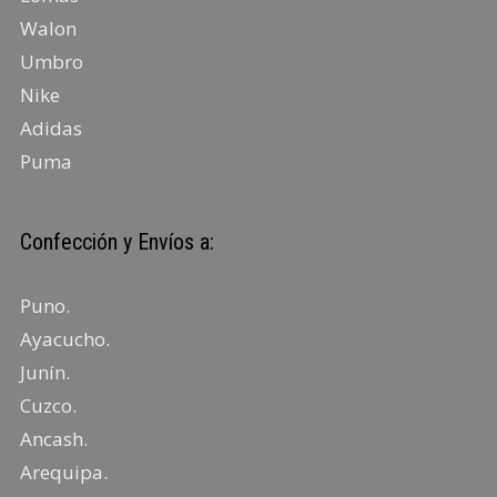
Walon
Umbro
Nike
Adidas
Puma
Confección y Envíos a:
Puno
.
Ayacucho
.
Junín
.
Cuzco.
Ancash
.
Arequipa
.