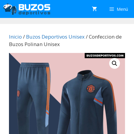
Saltar
Menú
al
contenido
Inicio
/
Buzos Deportivos Unisex
/ Confeccion de
Buzos Polinan Unisex